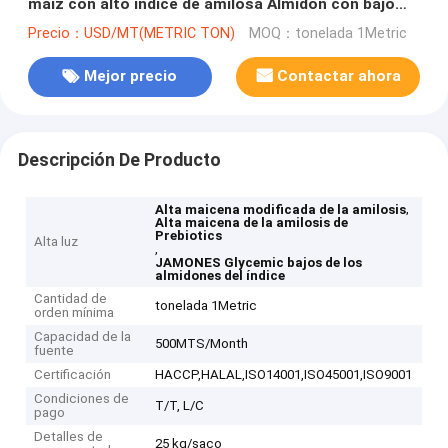
maíz con alto índice de amilosa Almidón con bajo
índice glucémico
Precio：USD/MT(METRIC TON)
MOQ：tonelada 1Metric
Mejor precio
Contactar ahora
Descripción De Producto
,
Alta maicena modificada de la amilosis
Alta maicena de la amilosis de
Prebiotics
Alta luz
,
JAMONES Glycemic bajos de los
almidones del índice
Cantidad de
tonelada 1Metric
orden mínima
Capacidad de la
500MTS/Month
fuente
Certificación
HACCP,HALAL,ISO14001,ISO45001,ISO9001
Condiciones de
T/T, L/C
pago
Detalles de
25 kg/saco