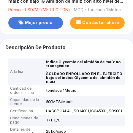
maíz con bajo IG Almidón de maíz con alto nivel de
amilosa
Precio：USD/MT(METRIC TON)
MOQ：tonelada 1Metric
Mejor precio
Contactar ahora
Descripción De Producto
Índice Glycemic del almidón de maíz no
transgénico
,
Alta luz
SOLDADO ENROLLADO EN EL EJÉRCITO
bajo del índice Glycemic del almidón de
maíz
Cantidad de
tonelada 1Metric
orden mínima
Capacidad de la
500MTS/Month
fuente
Certificación
HACCP,HALAL,ISO14001,ISO45001,ISO9001
Condiciones de
T/T, L/C
pago
Detalles de
25 kg/saco