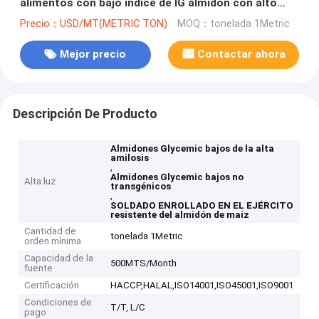
alimentos con bajo índice de IG almidón con alto
índice de amilosa no transgénico
Precio：USD/MT(METRIC TON)
MOQ：tonelada 1Metric
Mejor precio
Contactar ahora
Descripción De Producto
Almidones Glycemic bajos de la alta
amilosis
,
Almidones Glycemic bajos no
Alta luz
transgénicos
,
SOLDADO ENROLLADO EN EL EJÉRCITO
resistente del almidón de maíz
Cantidad de
tonelada 1Metric
orden mínima
Capacidad de la
500MTS/Month
fuente
Certificación
HACCP,HALAL,ISO14001,ISO45001,ISO9001
Condiciones de
T/T, L/C
pago