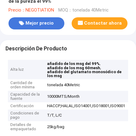
de la pureza el 99%
Precio：NEGOTIATION
MOQ：tonelada 40Metric
Mejor precio
Contactar ahora
Descripción De Producto
,
añadido de los msg del 99%
,
añadido de los msg 60mesh
Alta luz
añadido del glutamato monosódico de
los msg
Cantidad de
tonelada 40Metric
orden mínima
Capacidad de la
10000MTS/Month
fuente
Certificación
HACCP,HALAL,ISO14001,ISO18001,ISO9001
Condiciones de
T/T, L/C
pago
Detalles de
25kg/bag
empaquetado